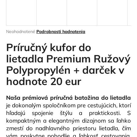
á
j
s
ť
Priemerné
Neohodnotené
Podrobnosti hodnotenia
hodnotenie
?
produktu
Príručný kufor do
je
0,0
lietadla Premium Ružový
z
Polypropylén + darček v
5
HĽADAŤ
hviezdičiek.
hodnote 20 eur
Naša prémiová príručná batožina do lietadla
O
d
je dokonalým spoločníkom pre cestujúcich, ktorí
p
hľadajú spojenie štýlu a praktickosti. S
o
kompaktným a elegantným dizajnom sa ľahko
r
zmestí do nadhlavného priestoru lietadla, čím
ú
vám poskytne pohodlie a ľahkosť cestovania.