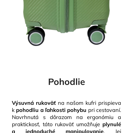
Pohodlie
Výsuvná rukoväť
na našom kufri prispieva
k
pohodliu a ľahkosti pohybu
pri cestovaní.
Navrhnutá s dôrazom na ergonómiu a
praktickosť, táto rukoväť umožňuje
plynulé
a jednoduché manipulovanie
. Jej