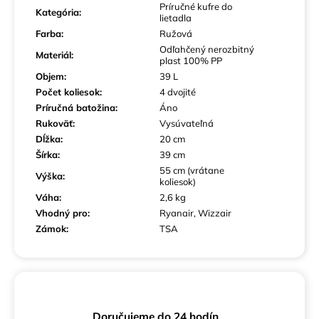
Príručné kufre do
Kategória
:
lietadla
Farba
:
Ružová
Odľahčený nerozbitný
Materiál
:
plast 100% PP
Objem
:
39 L
Počet koliesok
:
4 dvojité
Príručná batožina
:
Áno
Rukoväť
:
Vysúvateľná
Dĺžka
:
20 cm
Šírka
:
39 cm
55 cm (vrátane
Výška
:
koliesok)
Váha
:
2,6 kg
Vhodný pro
:
Ryanair, Wizzair
Zámok
:
TSA
Doručujeme do 24 hodín