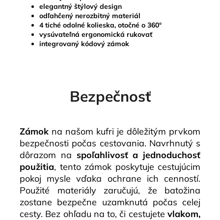
elegantný štýlový design
odľahčený nerozbitný materiál
4 tiché odolné kolieska, otočné o 360°
vysúvateľná ergonomická rukovať
integrovaný kódový zámok
Bezpečnosť
Zámok
na našom kufri je dôležitým prvkom
bezpečnosti počas cestovania. Navrhnutý s
dôrazom na
spoľahlivosť a jednoduchosť
použitia
, tento zámok poskytuje cestujúcim
pokoj mysle vďaka ochrane ich cenností.
Použité materiály zaručujú, že batožina
zostane bezpečne uzamknutá počas celej
cesty. Bez ohľadu na to, či cestujete
vlakom,