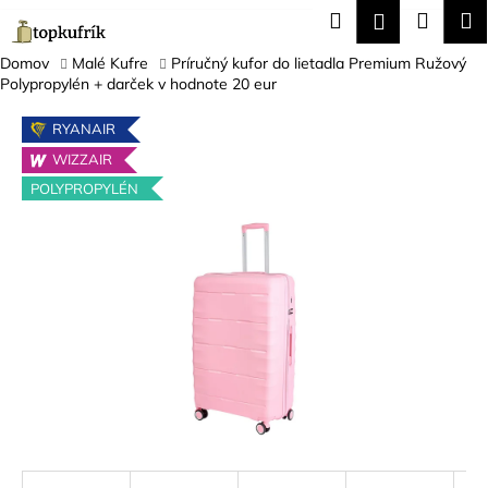
K
Prejsť
Hľadať
Náku
M
Prihláseni
na
o
obsah
Späť
Späť
košík
š
Domov
Malé Kufre
Príručný kufor do lietadla Premium Ružový
Polypropylén + darček v hodnote 20 eur
í
Č
k
RYANAIR
o
WIZZAIR
p
POLYPROPYLÉN
o
t
r
e
b
u
j
e
t
e
n