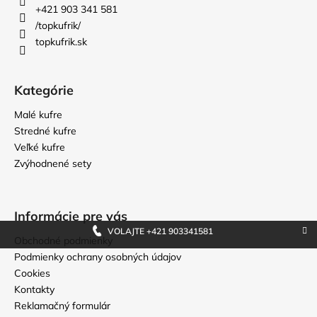
t
+421 903 341 581
i
/topkufrik/
topkufrik.sk
e
Kategórie
Malé kufre
Stredné kufre
Veľké kufre
Zvýhodnené sety
Informácie pre vás
VOLAJTE +421 903341581
Obchodné podmienky
Podmienky ochrany osobných údajov
Cookies
Kontakty
Reklamačný formulár