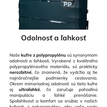
Odolnosť a ľahkosť
Naše
kufre z polypropylénu
sú synonymom
odolnosti a ľahkosti. Vyrobené z kvalitného
polypropylénového materiálu, sú prakticky
nerozbitné
, čo znamená, že vydržia aj tie
najnáročnejšie podmienky cestovania.
Okrem mimoriadnej odolnosti sú tieto kufre
aj
ultraľahké
, čo zaručuje pohodlnú
manipuláciu a ľahké prenášanie.
Spoľahlivosť a komfort sa snúbia v našich
kufroch z polypropylénu, aby vaše cesty