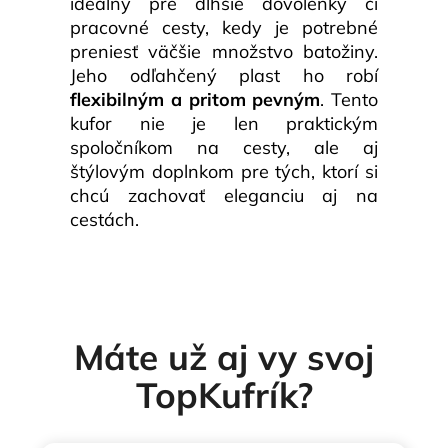
ideálny pre dlhšie dovolenky či
pracovné cesty, kedy je potrebné
preniesť väčšie množstvo batožiny.
Jeho odľahčený plast ho robí
flexibilným a pritom pevným
. Tento
kufor nie je len praktickým
spoločníkom na cesty, ale aj
štýlovým doplnkom pre tých, ktorí si
chcú zachovať eleganciu aj na
cestách.
Máte už aj vy svoj
TopKufrík?