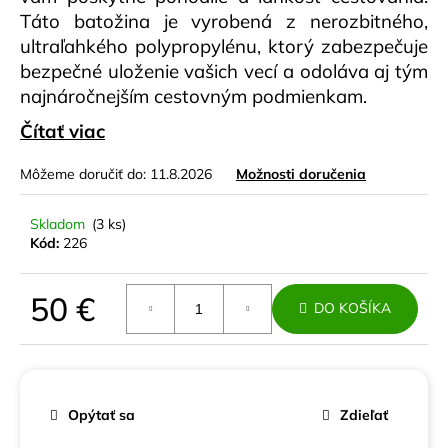
č
Táto batožina je vyrobená z nerozbitného,
a
ultraľahkého polypropylénu, ktorý zabezpečuje
m
e
bezpečné uloženie vašich vecí a odoláva aj tým
najnáročnejším cestovným podmienkam.
SET
Čítať viac
CESTOVNÝCH
KUFROV
Môžeme doručiť do:
11.8.2026
Možnosti doručenia
PREMIUM
SMARAGDOVÝ
POLYPROPYLÉN
Skladom
(3 ks)
120
Kód:
226
€
Pôvodne:
180
50 €
€
DO KOŠÍKA
Jednotková
cena:
Opýtať sa
Zdieľať