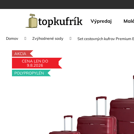
K
Prejsť
na
o
obsah
Späť
Späť
š
Výpredaj
Malé
do
do
í
k
obchodu
obchodu
Domov
Zvýhodnené sady
Set cestovných kufrov Premium 
AKCIA
CENA LEN DO
9.8.2026
POLYPROPYLÉN
ZVÝHODNENÁ SADA OCHRANNÝCH