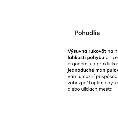
Pohodlie
Výsuvná rukoväť
na na
ľahkosti pohybu
pri c
ergonómiu a prakticko
jednoduché manipulo
vám umožní prispôsobiť
zabezpečí optimálny ko
alebo uliciach mesta.