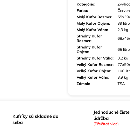
Kategória
:
Zvýhod
Farba
:
Červe
Malý Kufor Rozmer
:
55x39x
Malý Kufor Objem
:
39 litr
Malý Kufor Váha
:
2,3 kg
Stredný Kufor
68x45
Rozmer
:
Stredný Kufor
65 litr
Objem
:
Stredný Kufor Váha
:
3,2 kg
Veľký Kufor Rozmer
:
77x50
Veľký Kufor Objem
:
100 lit
Veľký Kufor Váha
:
3,9 kg
Zámok
:
TSA
Jednoduché čiste
Kufríky sú skladné do
údržba
seba
(Přečítať viac)