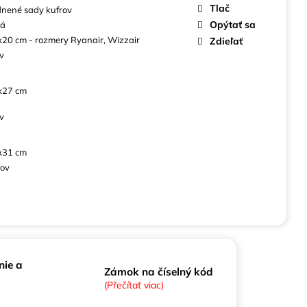
Tlač
nené sady kufrov
Opýtať sa
ná
20 cm - rozmery Ryanair, Wizzair
Zdieľať
ov
x27 cm
ov
x31 cm
rov
nie a
Zámok na číselný kód
(Přečítať viac)