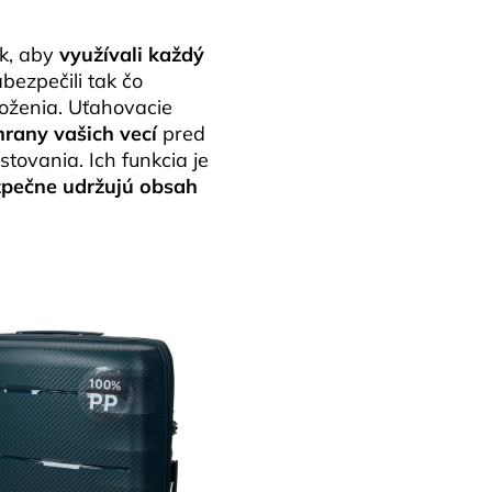
ak, aby
využívali každý
bezpečili tak čo
loženia. Uťahovacie
rany vašich vecí
pred
ovania. Ich funkcia je
pečne udržujú obsah