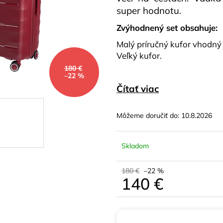
BÉŽOVÝ POLYPROPYLÉN
SMARAGDOVÝ 
super hodnotu.
129 €
120 €
Pôvodne:
180 €
Pôvodne:
180 €
Zvýhodnený set obsahuje:
Malý príručný kufor vhodný
Veľký kufor.
180 €
–22 %
Čítať viac
Môžeme doručiť do:
10.8.2026
Skladom
180 €
–22 %
140 €
Jednotková
cena: