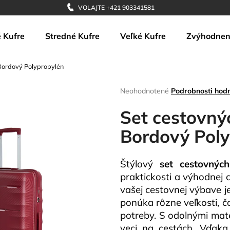
VOLAJTE +421 903341581
 Kufre
Stredné Kufre
Veľké Kufre
Zvýhodnen
Čo potrebujete nájsť?
Bordový Polypropylén
Priemerné
Neohodnotené
Podrobnosti hod
HĽADAŤ
hodnotenie
produktu
Set cestovný
je
0,0
Bordový Poly
z
Odporúčame
5
hviezdičiek.
Štýlový
set cestovných
praktickosti a výhodnej 
vašej cestovnej výbave j
ponúka rôzne veľkosti, č
potreby. S odolnými mat
SET CESTOVNÝCH KUFROV PREMIUM
SET CESTOVNÝ
veci na cestách. Vďaka