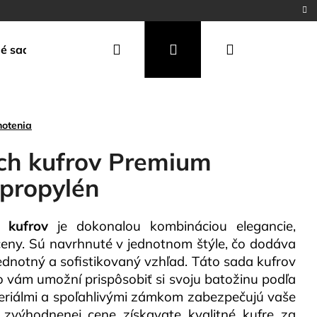
Hľadať
Prihlásenie
Nákupný
é sady
Doplnky
košík
notenia
ch kufrov Premium
propylén
 kufrov
je dokonalou kombináciou elegancie,
ceny. Sú navrhnuté v jednotnom štýle, čo dodáva
ednotný a sofistikovaný vzhľad. Táto sada kufrov
o vám umožní prispôsobiť si svoju batožinu podľa
eriálmi a spoľahlivými zámkom zabezpečujú vaše
CH KUFROV PREMIUM
 zvýhodnenej cene získavate kvalitné kufre za