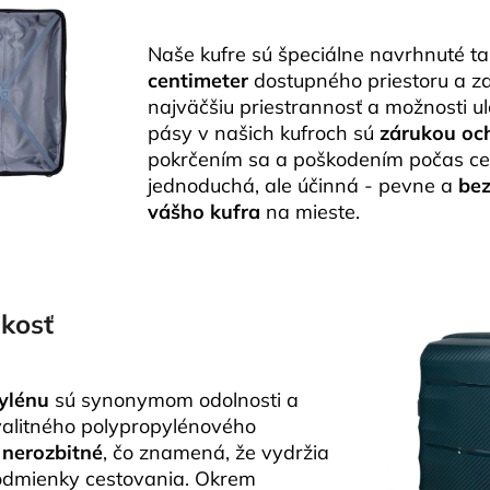
Naše kufre sú špeciálne navrhnuté t
centimeter
dostupného priestoru a za
najväčšiu priestrannosť a možnosti u
pásy v našich kufroch sú
zárukou och
pokrčením sa a poškodením počas cest
jednoduchá, ale účinná - pevne a
bez
vášho kufra
na mieste.
hkosť
pylénu
sú synonymom odolnosti a
kvalitného polypropylénového
y
nerozbitné
, čo znamená, že vydržia
 podmienky cestovania. Okrem