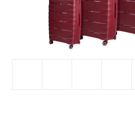
OBALOV NA SADU KUFROV
20 €