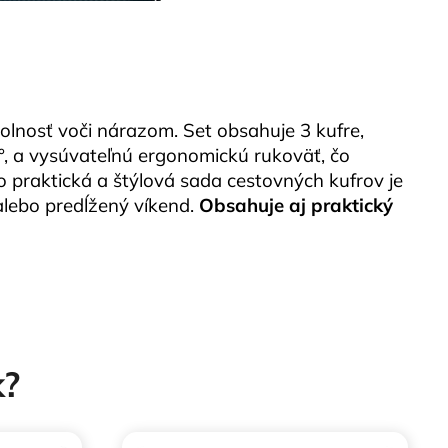
dolnosť voči nárazom.
Set obsahuje 3 kufre,
 °, a vysúvateľnú ergonomickú rukoväť, čo
praktická a štýlová sada cestovných kufrov je
alebo predĺžený víkend.
Obsahuje aj praktický
k?