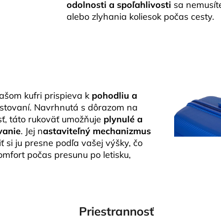
odolnosti a spoľahlivosti
sa nemusít
alebo zlyhania koliesok počas cesty.
šom kufri prispieva k
pohodliu a
estovaní. Navrhnutá s dôrazom na
sť, táto rukoväť umožňuje
plynulé a
vanie
. Jej n
astaviteľný mechanizmus
 si ju presne podľa vašej výšky, čo
mfort počas presunu po letisku,
Priestrannosť