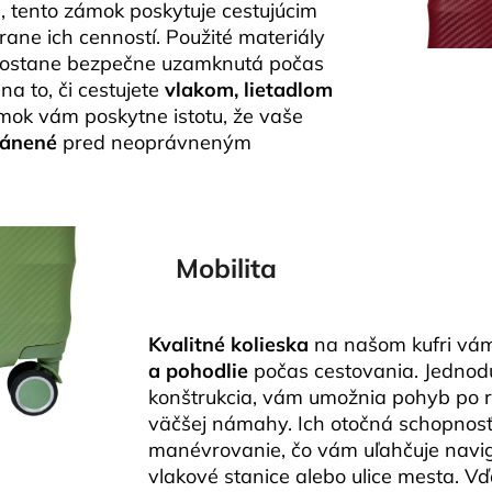
a
, tento zámok poskytuje cestujúcim
ane ich cenností. Použité materiály
 zostane bezpečne uzamknutá počas
na to, či cestujete
vlakom, lietadlom
ámok vám poskytne istotu, že vaše
ránené
pred neoprávneným
Mobilita
Kvalitné kolieska
na našom kufri vá
a pohodlie
počas cestovania. Jednod
konštrukcia, vám umožnia pohyb po 
väčšej námahy. Ich otočná schopnosť
manévrovanie, čo vám uľahčuje navigá
vlakové stanice alebo ulice mesta. Vď