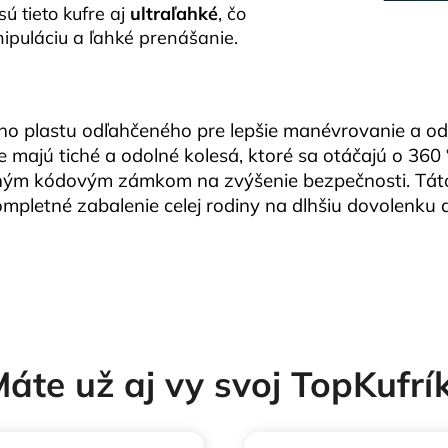
ú tieto kufre aj
ultraľahké
, čo
ipuláciu a ľahké prenášanie.
ého plastu odľahčeného pre lepšie manévrovanie a o
e majú tiché a odolné kolesá, ktoré sa otáčajú o 360
aným kódovým zámkom na zvýšenie bezpečnosti. Táto 
ompletné zabalenie celej rodiny na dlhšiu dovolenku 
áte už aj vy svoj TopKufrí