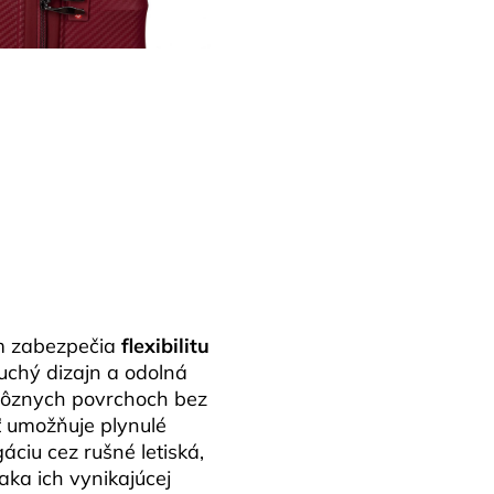
m zabezpečia
flexibilitu
uchý dizajn a odolná
rôznych povrchoch bez
 umožňuje plynulé
ciu cez rušné letiská,
aka ich vynikajúcej