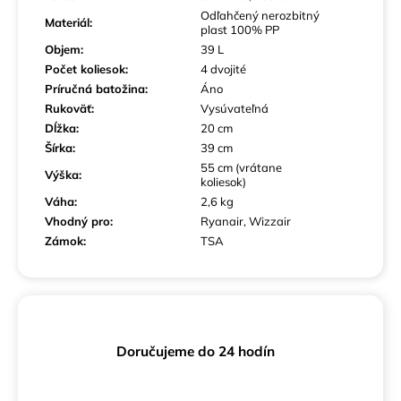
Odľahčený nerozbitný
Materiál
:
plast 100% PP
Objem
:
39 L
Počet koliesok
:
4 dvojité
Príručná batožina
:
Áno
Rukoväť
:
Vysúvateľná
Dĺžka
:
20 cm
Šírka
:
39 cm
55 cm (vrátane
Výška
:
koliesok)
Váha
:
2,6 kg
Vhodný pro
:
Ryanair, Wizzair
Zámok
:
TSA
Doručujeme do 24 hodín