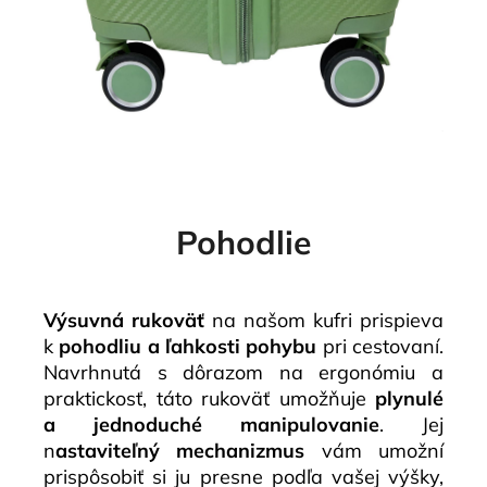
Pohodlie
Výsuvná rukoväť
na našom kufri prispieva
k
pohodliu a ľahkosti pohybu
pri cestovaní.
Navrhnutá s dôrazom na ergonómiu a
praktickosť, táto rukoväť umožňuje
plynulé
a jednoduché manipulovanie
. Jej
n
astaviteľný mechanizmus
vám umožní
prispôsobiť si ju presne podľa vašej výšky,