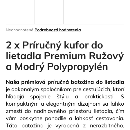
á
j
s
ť
Priemerné
Neohodnotené
Podrobnosti hodnotenia
hodnotenie
?
produktu
2 x Príručný kufor do
je
0,0
lietadla Premium Ružový
z
a Modrý Polypropylén
5
HĽADAŤ
hviezdičiek.
Naša prémiová príručná batožina do lietadla
je dokonalým spoločníkom pre cestujúcich, ktorí
O
hľadajú spojenie štýlu a praktickosti. S
d
kompaktným a elegantným dizajnom sa ľahko
p
zmestí do nadhlavného priestoru lietadla, čím
o
vám poskytne pohodlie a ľahkosť cestovania.
r
ú
Táto batožina je vyrobená z nerozbitného,