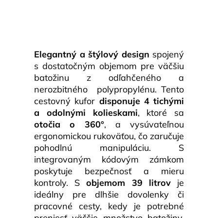
Elegantný a štýlový design
spojený
s dostatočným objemom pre väčšiu
batožinu z odľahčeného a
nerozbitného polypropylénu. Tento
cestovný kufor
disponuje 4 tichými
a odolnými kolieskami
, ktoré sa
otočia o 360°
, a vysúvateľnou
ergonomickou rukoväťou, čo zaručuje
pohodlnú manipuláciu. S
integrovaným kódovým zámkom
poskytuje bezpečnosť a mieru
kontroly. S
objemom 39 litrov
je
ideálny pre dlhšie dovolenky či
pracovné cesty, kedy je potrebné
preniesť väčšie množstvo batožiny.