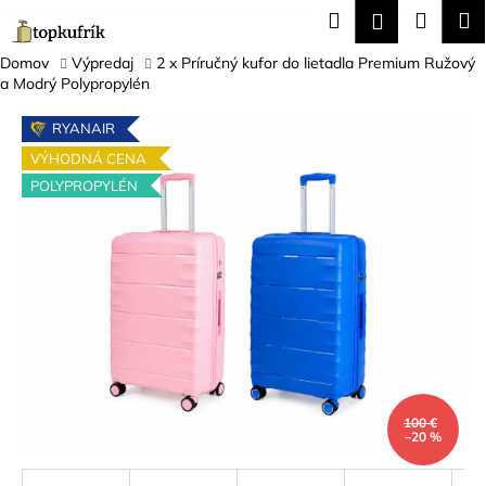
K
Prejsť
Hľadať
Náku
M
Prihláseni
na
o
obsah
Späť
Späť
košík
š
Domov
Výpredaj
2 x Príručný kufor do lietadla Premium Ružový
a Modrý Polypropylén
í
Č
k
RYANAIR
o
VÝHODNÁ CENA
p
POLYPROPYLÉN
o
t
r
e
b
u
j
e
t
100 €
–20 %
e
n