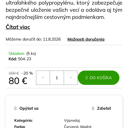
č
ultraľahkého polypropylénu, ktorý zabezpečuje
a
bezpečné uloženie vašich vecí a odoláva aj tým
m
najnáročnejším cestovným podmienkam.
e
Čítať viac
OCHRANNÝ
Môžeme doručiť do:
11.8.2026
Možnosti doručenia
OBAL
NA
STREDNÝ
Skladom
(5 ks)
KUFOR
Kód:
504-23
8
€
100 €
–20 %
80 €
DO KOŠÍKA
Jednotková
cena:
Opýtať sa
Zdieľať
Kategória
:
Výpredaj
Farba
:
Červená ,Modrá