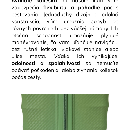
Kvalitné kolieska
na našom kufri vám
zabezpečia
flexibilitu a pohodlie
počas
cestovania. Jednoduchý dizajn a odolná
konštrukcia, vám umožnia pohyb po
rôznych povrchoch bez väčšej námahy. Ich
otočná schopnosť umožňuje plynulé
manévrovanie, čo vám uľahčuje navigáciu
cez rušné letiská, vlakové stanice alebo
ulice mesta. Vďaka ich vynikajúcej
odolnosti a spoľahlivosti
sa nemusíte
obávať poškodenia, alebo zlyhania koliesok
počas cesty.