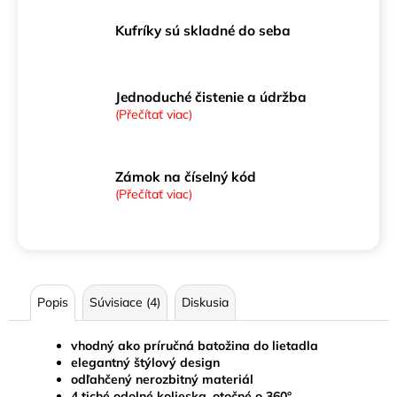
Kufríky sú skladné do seba
Jednoduché čistenie a údržba
(Přečítať viac)
Zámok na číselný kód
(Přečítať viac)
Popis
Súvisiace (4)
Diskusia
vhodný ako príručná batožina do lietadla
elegantný štýlový design
odľahčený nerozbitný materiál
4 tiché odolné kolieska, otočné o 360°