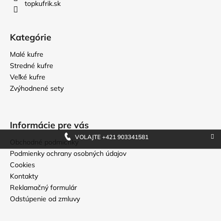
topkufrik.sk
e
Kategórie
Malé kufre
Stredné kufre
Veľké kufre
Zvýhodnené sety
Informácie pre vás
VOLAJTE +421 903341581
Obchodné podmienky
Podmienky ochrany osobných údajov
Cookies
Kontakty
Reklamačný formulár
Odstúpenie od zmluvy