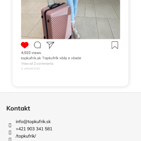
Z
á
Kontakt
p
ä
info
@
topkufrik.sk
t
+421 903 341 581
i
/topkufrik/