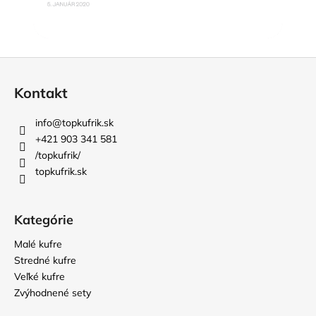
Z
á
Kontakt
p
ä
info
@
topkufrik.sk
t
+421 903 341 581
i
/topkufrik/
topkufrik.sk
e
Kategórie
Malé kufre
Stredné kufre
Veľké kufre
Zvýhodnené sety