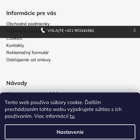
Informácie pre vás
Obchodné podmienky
VOLAJTE +421 903341581
Podmienky ochrany osobných údajov
Cookies
Kontakty
Reklamačný formulár
Odstúpenie od zmluvy
Návody
Ako sa starať o topkufrík?
Ako nastaviť kód na číselnom zámku?
Tento web používa súbory cookie. Ďalším
prechádzaním tohto webu vyjadrujete súhlas s ich
používaním. Viac informácií
tu
.
Realizovalo štúdio Adatelier
Nastavenie