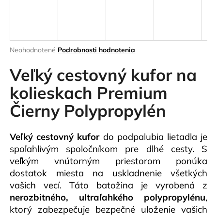
á
j
s
ť
Priemerné
Neohodnotené
Podrobnosti hodnotenia
hodnotenie
?
produktu
Veľký cestovný kufor na
je
0,0
kolieskach Premium
z
Čierny Polypropylén
5
HĽADAŤ
hviezdičiek.
Veľký cestovný kufor
do podpalubia lietadla je
spoľahlivým spoločníkom pre dlhé cesty. S
O
veľkým vnútorným priestorom ponúka
d
dostatok miesta na uskladnenie všetkých
p
vašich vecí.
Táto batožina je vyrobená z
o
nerozbitného, ultraľahkého polypropylénu
,
r
ú
ktorý zabezpečuje bezpečné uloženie vašich