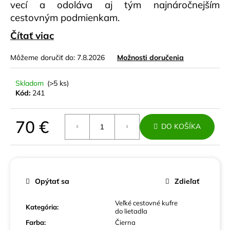
č
vecí a odoláva aj tým najnáročnejším
a
cestovným podmienkam.
m
Čítať viac
e
Môžeme doručiť do:
7.8.2026
Možnosti doručenia
2
X
PRÍRUČNÝ
Skladom
(>5 ks)
KUFOR
Kód:
241
DO
LIETADLA
PREMIUM
70 €
DO KOŠÍKA
ŽLTÝ
A
Jednotková
RUŽOVÝ
cena:
POLYPROPYLÉN
80
€
Opýtať sa
Zdieľať
Pôvodne:
100
€
Veľké cestovné kufre
Kategória
:
do lietadla
Farba
:
Čierna