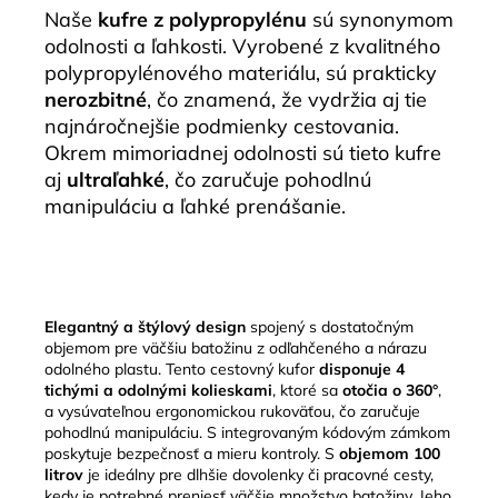
Naše
kufre z polypropylénu
sú synonymom
odolnosti a ľahkosti. Vyrobené z kvalitného
polypropylénového materiálu, sú prakticky
nerozbitné
, čo znamená, že vydržia aj tie
najnáročnejšie podmienky cestovania.
Okrem mimoriadnej odolnosti sú tieto kufre
aj
ultraľahké
, čo zaručuje pohodlnú
manipuláciu a ľahké prenášanie.
Elegantný a štýlový design
spojený s dostatočným
objemom pre väčšiu batožinu z odľahčeného a nárazu
odolného plastu. Tento cestovný kufor
disponuje 4
tichými a odolnými kolieskami
, ktoré sa
otočia o 360°
,
a vysúvateľnou ergonomickou rukoväťou, čo zaručuje
pohodlnú manipuláciu. S integrovaným kódovým zámkom
poskytuje bezpečnosť a mieru kontroly. S
objemom 100
litrov
je ideálny pre dlhšie dovolenky či pracovné cesty,
kedy je potrebné preniesť väčšie množstvo batožiny. Jeho