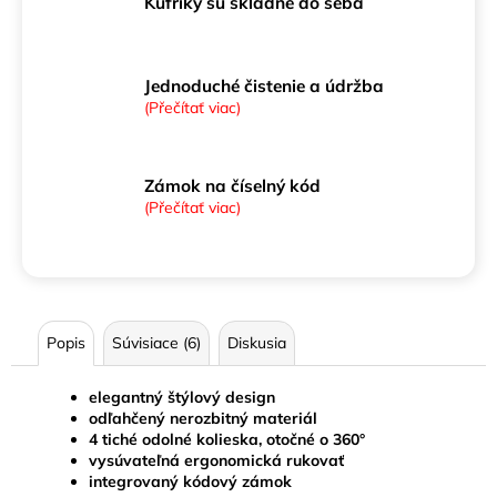
Kufríky sú skladné do seba
Jednoduché čistenie a údržba
(Přečítať viac)
Zámok na číselný kód
(Přečítať viac)
Popis
Súvisiace (6)
Diskusia
elegantný štýlový design
odľahčený nerozbitný materiál
4 tiché odolné kolieska, otočné o 360°
vysúvateľná ergonomická rukovať
integrovaný kódový zámok