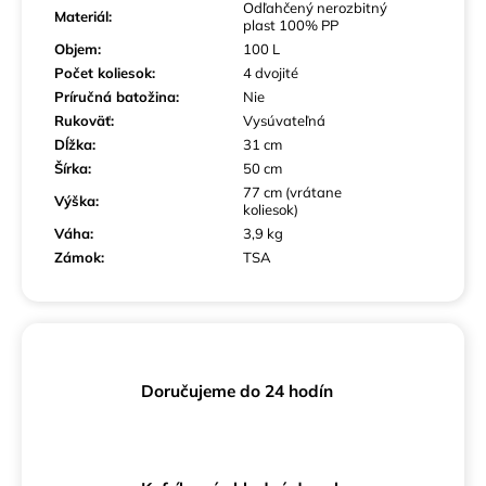
Odľahčený nerozbitný
Materiál
:
plast 100% PP
Objem
:
100 L
Počet koliesok
:
4 dvojité
Príručná batožina
:
Nie
Rukoväť
:
Vysúvateľná
Dĺžka
:
31 cm
Šírka
:
50 cm
77 cm (vrátane
Výška
:
koliesok)
Váha
:
3,9 kg
Zámok
:
TSA
Doručujeme do 24 hodín