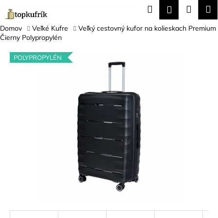
K
Prejsť
Hľadať
Náku
M
Prihláseni
na
o
obsah
Späť
Späť
košík
š
Domov
Veľké Kufre
Veľký cestovný kufor na kolieskach Premium
Čierny Polypropylén
í
Č
k
POLYPROPYLÉN
o
p
o
t
r
e
b
u
j
e
t
e
n