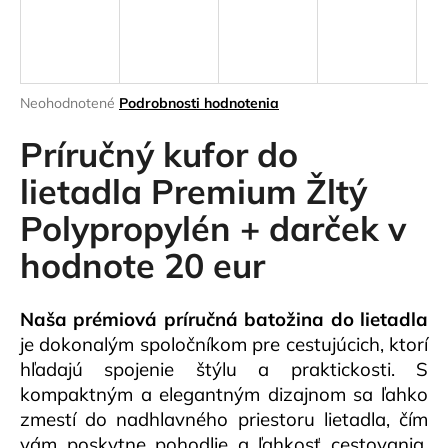
á
j
s
ť
Priemerné
Neohodnotené
Podrobnosti hodnotenia
hodnotenie
?
produktu
Príručný kufor do
je
0,0
lietadla Premium Žltý
z
Polypropylén + darček v
5
HĽADAŤ
hviezdičiek.
hodnote 20 eur
Naša prémiová príručná batožina do lietadla
O
d
je dokonalým spoločníkom pre cestujúcich, ktorí
p
hľadajú spojenie štýlu a praktickosti. S
o
kompaktným a elegantným dizajnom sa ľahko
r
zmestí do nadhlavného priestoru lietadla, čím
ú
vám poskytne pohodlie a ľahkosť cestovania.