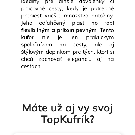
ideálny pre dlhšie dovolenky či
pracovné cesty, kedy je potrebné
preniesť väčšie množstvo batožiny.
Jeho odľahčený plast ho robí
flexibilným a pritom pevným
. Tento
kufor nie je len praktickým
spoločníkom na cesty, ale aj
štýlovým doplnkom pre tých, ktorí si
chcú zachovať eleganciu aj na
cestách.
Máte už aj vy svoj
TopKufrík?