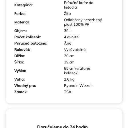
Príručné kufre do
Kategória
:
lietadla
Farba
:
Žltá
Odľahčený nerozbitný
Materiál
:
plast 100% PP
Objem
:
39 L
Počet koliesok
:
4 dvojité
Príručná batožina
:
Áno
Rukoväť
:
Vysúvateľná
Dĺžka
:
20 cm
Šírka
:
39 cm
55 cm (vrátane
Výška
:
koliesok)
Váha
:
2,6 kg
Vhodný pro
:
Ryanair, Wizzair
Zámok
:
TSA
Doručujeme do 24 hodín