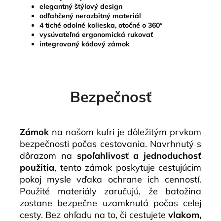
elegantný štýlový design
odľahčený nerozbitný materiál
4 tiché odolné kolieska, otočné o 360°
vysúvateľná ergonomická rukovať
integrovaný kódový zámok
Bezpečnosť
Zámok
na našom kufri je dôležitým prvkom
bezpečnosti počas cestovania. Navrhnutý s
dôrazom na
spoľahlivosť a jednoduchosť
použitia
, tento zámok poskytuje cestujúcim
pokoj mysle vďaka ochrane ich cenností.
Použité materiály zaručujú, že batožina
zostane bezpečne uzamknutá počas celej
cesty. Bez ohľadu na to, či cestujete
vlakom,