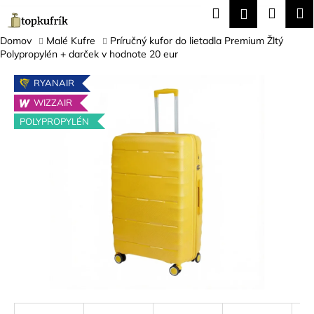
K
Prejsť
Hľadať
Náku
M
Prihláseni
na
o
obsah
Späť
Späť
košík
š
Domov
Malé Kufre
Príručný kufor do lietadla Premium Žltý
Polypropylén + darček v hodnote 20 eur
í
Č
k
RYANAIR
o
WIZZAIR
p
POLYPROPYLÉN
o
t
r
e
b
u
j
e
t
e
n