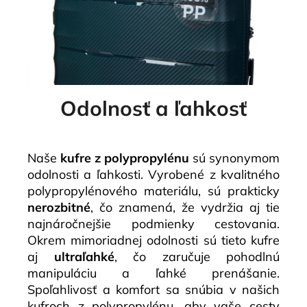
Odolnosť a ľahkosť
Naše
kufre z polypropylénu
sú synonymom
odolnosti a ľahkosti. Vyrobené z kvalitného
polypropylénového materiálu, sú prakticky
nerozbitné
, čo znamená, že vydržia aj tie
najnáročnejšie podmienky cestovania.
Okrem mimoriadnej odolnosti sú tieto kufre
aj
ultraľahké
, čo zaručuje pohodlnú
manipuláciu a ľahké prenášanie.
Spoľahlivosť a komfort sa snúbia v našich
kufroch z polypropylénu, aby vaše cesty