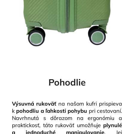
Pohodlie
Výsuvná rukoväť
na našom kufri prispieva
k
pohodliu a ľahkosti pohybu
pri cestovaní.
Navrhnutá s dôrazom na ergonómiu a
praktickosť, táto rukoväť umožňuje
plynulé
a jednoduché manipulovanie
. Jej