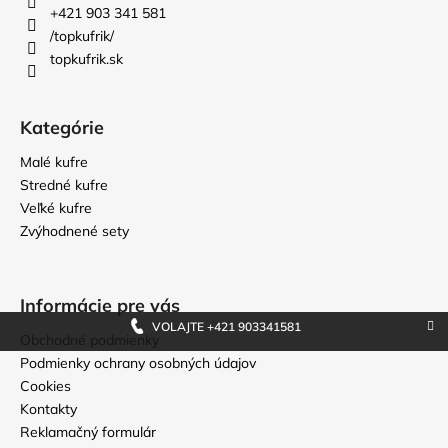
t
+421 903 341 581
i
/topkufrik/
topkufrik.sk
e
Kategórie
Malé kufre
Stredné kufre
Veľké kufre
Zvýhodnené sety
Informácie pre vás
VOLAJTE +421 903341581
Obchodné podmienky
Podmienky ochrany osobných údajov
Cookies
Kontakty
Reklamačný formulár