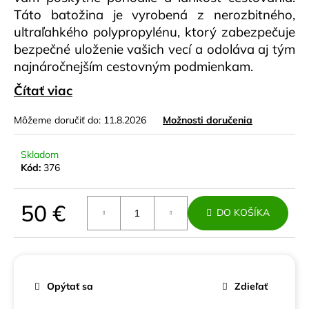
č
Táto batožina je vyrobená z nerozbitného,
a
ultraľahkého polypropylénu, ktorý zabezpečuje
m
e
bezpečné uloženie vašich vecí a odoláva aj tým
najnáročnejším cestovným podmienkam.
SET
Čítať viac
CESTOVNÝCH
KUFROV
Môžeme doručiť do:
11.8.2026
Možnosti doručenia
PREMIUM
SMARAGDOVÝ
POLYPROPYLÉN
Skladom
120
Kód:
376
€
Pôvodne:
180
50 €
€
DO KOŠÍKA
Jednotková
cena:
Opýtať sa
Zdieľať